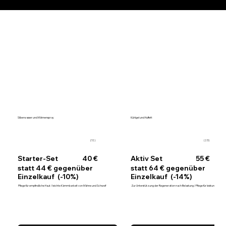
Silberwasser und Mähnenspray
Kühlgel und Huffett
(12)
(23)
Starter-Set
40 €
Aktiv Set
55 €
statt 44 € gegenüber
statt 64 € gegenüber
Einzelkauf (-10%)
Einzelkauf (-14%)
Pflege für empfindliche Haut / leichte Kämmbarkeit von Mähne und Schweif
Zur Unterstützung der Regeneration nach Belastung / Pflege für leistungsstarke 