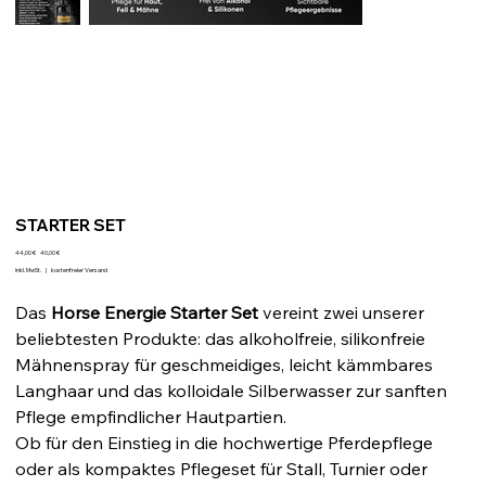
STARTER SET
Ursprünglicher
Angebotspreis
44,00 €
40,00 €
Preis
inkl. MwSt.
|
kostenfreier Versand
Das
Horse Energie Starter Set
vereint zwei unserer
beliebtesten Produkte: das alkoholfreie, silikonfreie
Mähnenspray für geschmeidiges, leicht kämmbares
Langhaar und das kolloidale Silberwasser zur sanften
Pflege empfindlicher Hautpartien.
Ob für den Einstieg in die hochwertige Pferdepflege
oder als kompaktes Pflegeset für Stall, Turnier oder