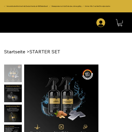
✅ Versandkostenfrei innerhalb Deutschlands ab 40€ Bestellwert ✅ Messepreise noch bis Ende des Jahres gültig ✅ Immer 4 für 3 auf alle Einzelprodukte
Startseite
>
STARTER SET