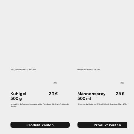
Schützend · Entlastend · Erfrischend
Pflegend · Entwirrend · Glänzend
(56)
(32)
Kühlgel
29 €
Mähnenspray
25 €
500 g
500 ml
Unterstützt die Regeneration beanspruchter Pferdebeine – ideal nach Training oder
Erleichtert das Bürsten von Mähne & Schweif – für seidigen Glanz & Pflegekomfort
Turnier.
Produkt kaufen
Produkt kaufen