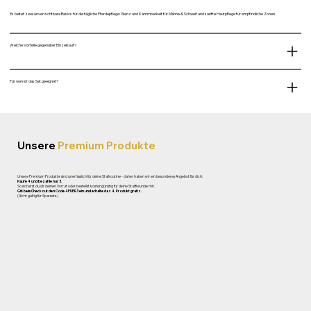
Es bietet zwei unverzichtbare Basics für die tägliche Pferdepflege: Glanz und Kämmbarkeit für Mähne & Schweif und sanfte Hautpflege für empfindliche Zonen.
Welche Vorteile gegenüber Einzelkauf?
Für wen ist das Set geeignet?
Unsere
Premium Produkte
Unsere Premium Produkte sind unerlässlich für deine Stallroutine - daher haben wir ein besonderes Angebot für dich:
Kaufe 4 und bezahle nur 3.
So sicherst du dir deinen Vorrat oder bestellst kostengünstig für deine Stallfreunde mit.
Gib beim Checkout den Code 4FUER3 ein und erhalte das 4. Produkt gratis.
(Nicht gültig für Sparsets.)