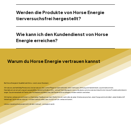
Werden die Produkte von Horse Energie
tierversuchsfrei hergestellt?
Wie kann ich den Kundendienst von Horse
Energie erreichen?
Warum du Horse Energie vertrauen kannst
Bei Horse Energie ist Qualität kein Extra – sie ist unser Standard.
Wir wissen, wie feinfühlig Pferde sind. Und wir wissen, dass echte Pflege nur dann entsteht, wenn Vertrauen, Wirkung und Natürlichkeit zusammenkommen.
Deshalb setzen wir auf sorgsam ausgewählte, natürliche Inhaltsstoffe – und auf Herstellungsprozesse, die ebenso präzise wie durchdacht sind. Unsere Produkte entstehen in
enger Zusammenarbeit mit Tierärzten, Fachleuten und Menschen, die Pferde nicht nur pflegen, sondern wirklich verstehen.
Wir testen, verbessern und hören zu. Denn jedes Feedback aus dem Stall ist für uns wertvoller als jedes Werbeversprechen. Jede Charge wird kontrolliert. Jeder Inhaltsstoff
hinterfragt. Nicht weil wir müssen – sondern weil wir wollen, dass du dich auf uns verlassen kannst.
Unsere Verantwortung endet nicht mit dem Verkauf – sie beginnt damit.