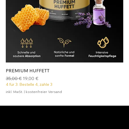
PREMIUM HUFFETT
Standardpreis
Sale-Preis
35,00 €
19,00 €
4 für 3: Bestelle 4, zahle 3
inkl. MwSt.
|
kostenfreier Versand
Immer auf dem neuesten Stand
Trage dich für News in unseren Newsletter ein