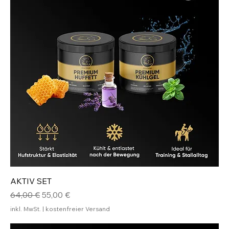
AKTIV SET
Standardpreis
Sale-Preis
64,00 €
55,00 €
inkl. MwSt.
|
kostenfreier Versand