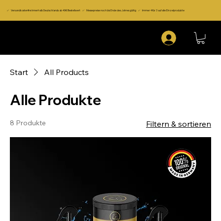
✅ Versandkostenfrei innerhalb Deutschlands ab 40€ Bestellwert ✅ Messepreise noch bis Ende des Jahres gültig ✅ Immer 4 für 3 auf alle Einzelprodukte
Start
All Products
Alle Produkte
8 Produkte
Filtern & sortieren